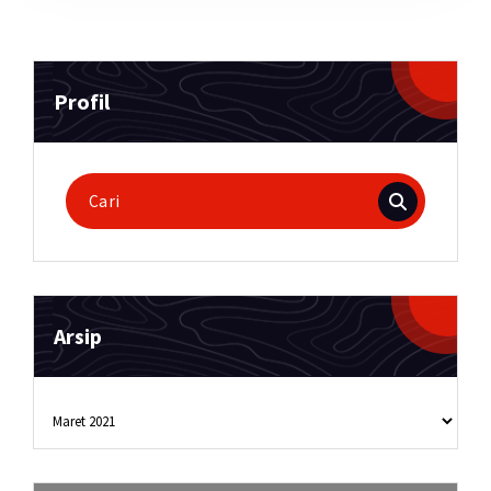
Profil
Pencarian
untuk:
Arsip
Arsip